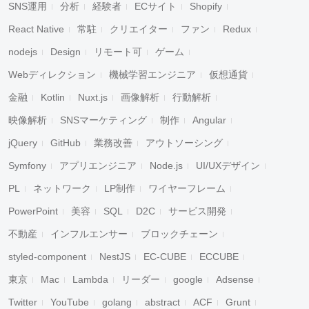
SNS運用
分析
経験者
ECサイト
Shopify
React Native
常駐
クリエイター
ファン
Redux
nodejs
Design
リモート可
ゲーム
Webディレクション
機械学習エンジニア
仮想通貨
金融
Kotlin
Nuxt.js
画像解析
行動解析
映像解析
SNSマーケティング
制作
Angular
jQuery
GitHub
業務改善
アウトソーシング
Symfony
アプリエンジニア
Node.js
UI/UXデザイン
PL
ネットワーク
LP制作
ワイヤーフレーム
PowerPoint
美容
SQL
D2C
サービス開発
不動産
インフルエンサー
ブロックチェーン
styled-component
NestJS
EC-CUBE
ECCUBE
東京
Mac
Lambda
リーダー
google
Adsense
Twitter
YouTube
golang
abstract
ACF
Grunt