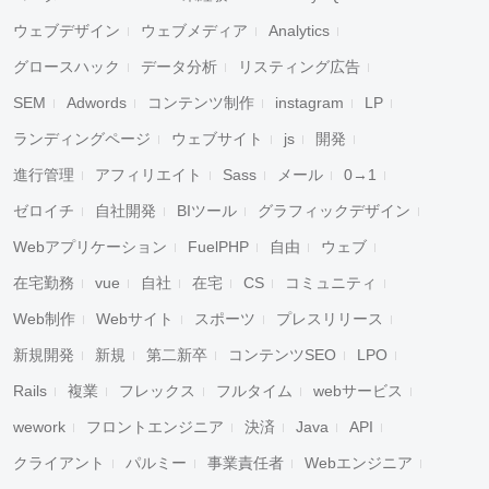
ウェブデザイン
ウェブメディア
Analytics
グロースハック
データ分析
リスティング広告
SEM
Adwords
コンテンツ制作
instagram
LP
ランディングページ
ウェブサイト
js
開発
進行管理
アフィリエイト
Sass
メール
0→1
ゼロイチ
自社開発
BIツール
グラフィックデザイン
Webアプリケーション
FuelPHP
自由
ウェブ
在宅勤務
vue
自社
在宅
CS
コミュニティ
Web制作
Webサイト
スポーツ
プレスリリース
新規開発
新規
第二新卒
コンテンツSEO
LPO
Rails
複業
フレックス
フルタイム
webサービス
wework
フロントエンジニア
決済
Java
API
クライアント
パルミー
事業責任者
Webエンジニア