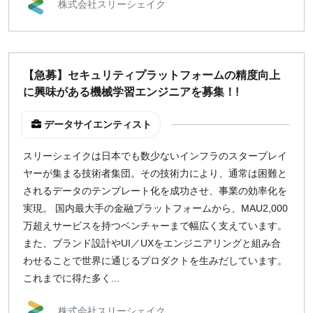
株式会社スリーシェイク
¥2,000
¥3,000
¥4,000
¥5,000〜
指定なし
検索
【急募】セキュリティプラットフォームの精度向上
に興味がある機械学習エンジニアを募集！!
データサイエンティスト
スリーシェイクは日本でも数少ないインフラのスタープレイ
ヤーが集まる技術者集団。その技術力により、通常は困難と
されるデータのテンプレート化を成功させ、事業の効率化を
実現。 国内最大手の金融プラットフォームから、MAU2,000
万超えサービスを持つベンチャーまで幅広く支えています。
また、ブランド設計やUI／UXをエンジニアリングと組み合
わせることで世界に通じるプロダクトを生みだしています。
これまでに得た多く...
株式会社スリーシェイク