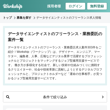
採用者様
ログイン
無料登録
トップ
募集を探す
データサイエンティストのフリーランス求人情報
キーワードで探す
データサイエンティストのフリーランス・業務委託の
案件一覧
職種
データサイエンティストのフリーランス・業務委託求人案件303件をご
紹介！Workship（ワークシップ）は、デザイナー、エンジニア、マー
フロントエンドエンジニア
ケター、編集者、人事、広報などデジタル業界で活躍するプロフェッシ
バックエンドエンジニア
ョナルとプロジェクトをマッチングするジョブ型雇用支援サービスで
す。 働き方が多様化する社会で、新しい技術や仕組みづくりに挑戦す
インフラエンジニア
るクリエイターや、社会や技術革新に貢献しようとするデジタルプロフ
iOS/Androidアプリエンジニア
ェッショナルと、プロジェクトホルダーなど「運命の仕事相手」が見つ
かるジョブ型雇用支援サービスです。
データサイエンティスト
働き方
条件で絞り込み
リモートのみ
リモート希望