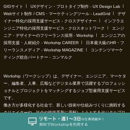
GIGサイト
UXデザイン・プロトタイプ制作 - UX Design Lab
Webサイト制作 / CMS・マーケティングツール - LeadGrid
デザ
イナー特化の採用支援サービス - クロスデザイナー
インフラエ
ンジニア特化の採用支援サービス - クロスネットワーク
エンジ
ニア・デザイナーのフリーランス採用 - Workship
エンジニアの
採用支援・人材紹介 - Workship CAREER
日本最大級のHR・フ
リーランスメディア - Workship MAGAZINE
コンテンツマーケ
ティング総合パートナー - コンマルク
Workship（ワークシップ）は、デザイナー、エンジニア、マーケタ
ー、編集者、人事、広報などデジタル業界で活躍するプロフェッシ
ョナルとプロジェクトをマッチングするジョブ型雇用支援サービス
です。
働き方が多様化する社会で、新しい技術や仕組みづくりに挑戦する
クリエイターや、社会や技術革新に貢献しようとするデジタルプロ
フェッショナルと、プロジェクトホルダーなど「運命の仕事相手」
が見つかるジョブ型雇用支援サービスです。