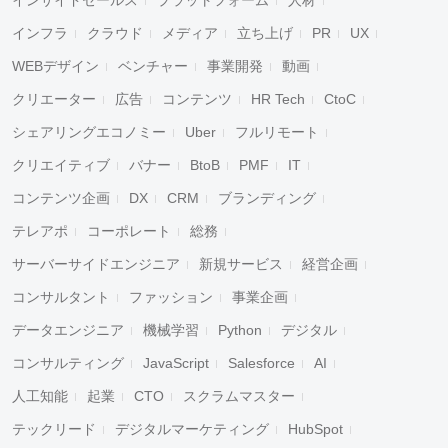
インサイドセールス
プラットフォーム
人材
インフラ
クラウド
メディア
立ち上げ
PR
UX
WEBデザイン
ベンチャー
事業開発
動画
クリエーター
広告
コンテンツ
HR Tech
CtoC
シェアリングエコノミー
Uber
フルリモート
クリエイティブ
バナー
BtoB
PMF
IT
コンテンツ企画
DX
CRM
ブランディング
テレアポ
コーポレート
総務
サーバーサイドエンジニア
新規サービス
経営企画
コンサルタント
ファッション
事業企画
データエンジニア
機械学習
Python
デジタル
キャンセル
検索
コンサルティング
JavaScript
Salesforce
AI
人工知能
起業
CTO
スクラムマスター
テックリード
デジタルマーケティング
HubSpot