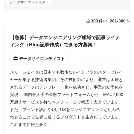
データサイエンティスト
どちらでも可
出社希望
全
303
件中
281-300
件
出社のみ
【急募】データエンジニアリング領域で記事ライテ
特徴
ィング（Blog記事作成）できる方募集！
直接契約
副業OK
データサイエンティスト
新規事業
スリーシェイクは日本でも数少ないインフラのスタープレイ
スタートアップ
ヤーが集まる技術者集団。その技術力により、通常は困難と
土日週末OK
されるデータのテンプレート化を成功させ、事業の効率化を
実現。 国内最大手の金融プラットフォームから、MAU2,000
稼働時間
万超えサービスを持つベンチャーまで幅広く支えています。
また、ブランド設計やUI／UXをエンジニアリングと組み合
週5日
わせることで世界に通じるプロダクトを生みだしています。
週4日
これまでに得た多く...
週3日
週2日