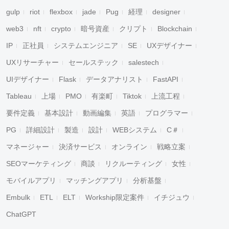
gulp
riot
flexbox
jade
Pug
経理
designer
web3
nft
crypto
暗号資産
クリプト
Blockchain
IP
正社員
システムエンジニア
SE
UXデザイナー
UXリサーチャー
セールステック
salestech
UIデザイナー
Flask
データアナリスト
FastAPI
Tableau
上場
PMO
有楽町
Tiktok
上流工程
要件定義
基本設計
動画編集
英語
プログラマー
PG
詳細設計
製造
設計
WEBシステム
C＃
マネージャー
決済サービス
オンライン
戦略立案
SEOマーケティング
商談
リクルーティング
女性
モバイルアプリ
マッチングアプリ
分析基盤
Embulk
ETL
ELT
Workship限定案件
イチジュウ
ChatGPT