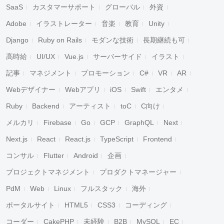
SaaS
カスタマーサポート
グローバル
外資
Adobe
イラストレーター
音楽
教育
Unity
Django
Ruby on Rails
モダンな技術
長期継続も可
高時給
UI/UX
Vue.js
サーバーサイド
イラスト
記事
マネジメント
プロモーション
C#
VR
AR
Webデザイナー
Webアプリ
iOS
Swift
エンタメ
Ruby
Backend
アーティスト
toC
C向け
メルカリ
Firebase
Go
GCP
GraphQL
Next
Next.js
React
React.js
TypeScript
Frontend
コンサル
Flutter
Android
企画
プロジェクトマネジメント
プロダクトマネージャー
PdM
Web
Linux
フルスタック
海外
ポータルサイト
HTML5
CSS3
コーディング
コーダー
CakePHP
未経験
B2B
MySQL
EC