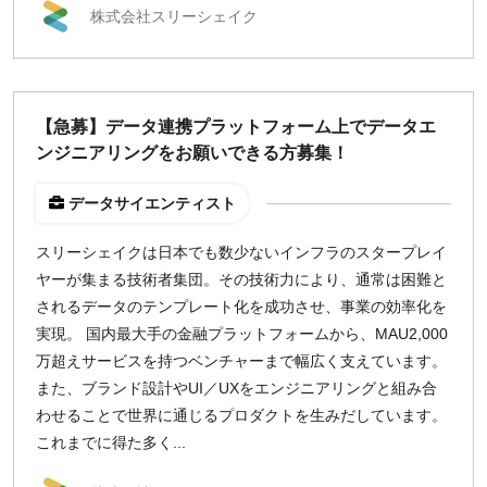
株式会社スリーシェイク
週1日
地域
【急募】データ連携プラットフォーム上でデータエ
東京
ンジニアリングをお願いできる方募集！
大阪
名古屋
データサイエンティスト
京都
福岡
スリーシェイクは日本でも数少ないインフラのスタープレイ
ヤーが集まる技術者集団。その技術力により、通常は困難と
されるデータのテンプレート化を成功させ、事業の効率化を
募集状況
実現。 国内最大手の金融プラットフォームから、MAU2,000
募集中のみ表示
万超えサービスを持つベンチャーまで幅広く支えています。
また、ブランド設計やUI／UXをエンジニアリングと組み合
わせることで世界に通じるプロダクトを生みだしています。
時給
これまでに得た多く...
1,500
円 以上