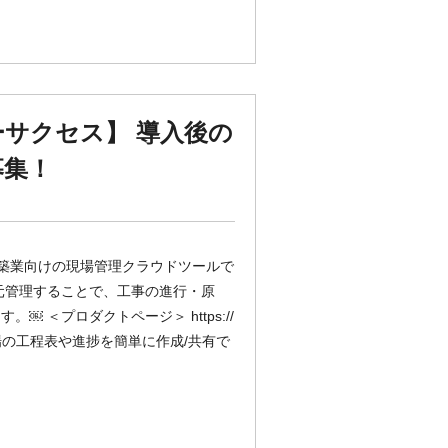
ーサクセス】 導入後の
募集！
・建築業向けの現場管理クラウドツールで
元管理することで、工事の進行・原
＜プロダクトページ＞ https://
理 現場の工程表や進捗を簡単に作成/共有で