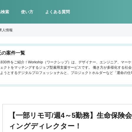
集検索
使い方
よくある質問
求人情報
託の案件一覧
830件をご紹介！Workship（ワークシップ）は、デザイナー、エンジニア、マ
ェクトをマッチングするジョブ型雇用支援サービスです。 働き方が多様化する社
ようとするデジタルプロフェッショナルと、プロジェクトホルダーなど「運命の仕
【一部リモ可/週4～5勤務】生命保険
ィングディレクター！