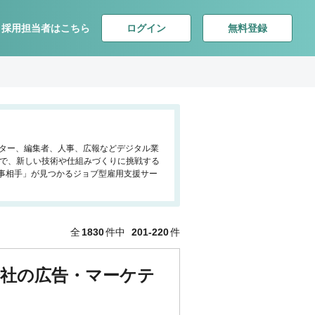
ログイン
無料登録
採用担当者はこちら
ーケター、編集者、人事、広報などデジタル業
会で、新しい技術や仕組みづくりに挑戦する
事相手」が見つかるジョブ型雇用支援サー
全
1830
件中
201-220
件
会社の広告・マーケテ