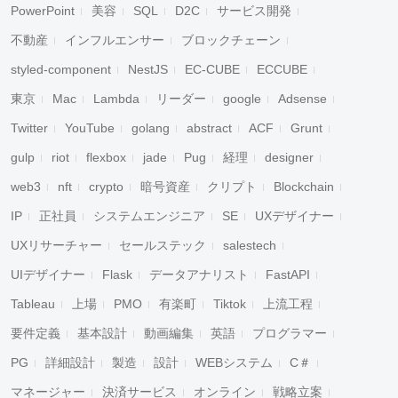
PowerPoint
美容
SQL
D2C
サービス開発
不動産
インフルエンサー
ブロックチェーン
styled-component
NestJS
EC-CUBE
ECCUBE
東京
Mac
Lambda
リーダー
google
Adsense
Twitter
YouTube
golang
abstract
ACF
Grunt
gulp
riot
flexbox
jade
Pug
経理
designer
web3
nft
crypto
暗号資産
クリプト
Blockchain
IP
正社員
システムエンジニア
SE
UXデザイナー
UXリサーチャー
セールステック
salestech
UIデザイナー
Flask
データアナリスト
FastAPI
Tableau
上場
PMO
有楽町
Tiktok
上流工程
要件定義
基本設計
動画編集
英語
プログラマー
PG
詳細設計
製造
設計
WEBシステム
C＃
マネージャー
決済サービス
オンライン
戦略立案