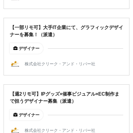
地域
東京
大阪
【一部リモ可】大手IT企業にて、グラフィックデザイ
名古屋
ナーを募集！（派遣）
京都
福岡
デザイナー
株式会社クリーク・アンド・リバー社
募集状況
募集中のみ表示
【週2リモ可】IPグッズ×催事ビジュアル×EC制作ま
時給
で担うデザイナー募集（派遣）
1,500
円 以上
デザイナー
¥2,000
¥3,000
¥4,000
¥5,000〜
株式会社クリーク・アンド・リバー社