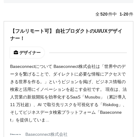
編集・ライター
フォトグラファー
全
520
件中
1-20
件
セールス
コーポレート・スタッフ
【フルリモート可】 自社プロダクトのUI/UXデザイ
人事
ナー！
広報
経営陣・コーポレート
デザイナー
顧問・講師
カスタマーサクセス
Baseconnectについて Baseconnect株式会社は「世界中のデ
その他
ータを繋げることで、ダイレクトに必要な情報にアクセスで
閉じる
きる世界を作る。」というビジョンを掲げ、ビジネス情報の
検索と活用にイノベーションを起こす会社です。 現在は、法
人営業の新規開拓を効率化するSaaS「Musubu」（累計導入
働き方
11 万社超）、AI で取引先リスクを可視化する「Riskdog」、
リモートのみ
そしてビジネスデータ検索プラットフォーム「Baseconne
リモート希望
t」を提供していま...
どちらでも可
出社希望
Baseconnect株式会社