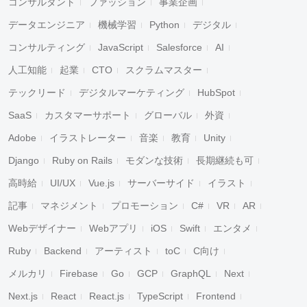
コンサルタント
ファッション
事業企画
データエンジニア
機械学習
Python
デジタル
コンサルティング
JavaScript
Salesforce
AI
人工知能
起業
CTO
スクラムマスター
テックリード
デジタルマーケティング
HubSpot
SaaS
カスタマーサポート
グローバル
外資
Adobe
イラストレーター
音楽
教育
Unity
Django
Ruby on Rails
モダンな技術
長期継続も可
高時給
UI/UX
Vue.js
サーバーサイド
イラスト
記事
マネジメント
プロモーション
C#
VR
AR
Webデザイナー
Webアプリ
iOS
Swift
エンタメ
Ruby
Backend
アーティスト
toC
C向け
メルカリ
Firebase
Go
GCP
GraphQL
Next
Next.js
React
React.js
TypeScript
Frontend