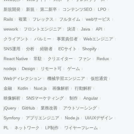
新規開発
新規
第二新卒
コンテンツSEO
LPO
Rails
複業
フレックス
フルタイム
webサービス
wework
フロントエンジニア
決済
Java
API
キャンセル
検索
クライアント
パルミー
事業責任者
Webエンジニア
SNS運用
分析
経験者
ECサイト
Shopify
React Native
常駐
クリエイター
ファン
Redux
nodejs
Design
リモート可
ゲーム
Webディレクション
機械学習エンジニア
仮想通貨
金融
Kotlin
Nuxt.js
画像解析
行動解析
映像解析
SNSマーケティング
制作
Angular
jQuery
GitHub
業務改善
アウトソーシング
Symfony
アプリエンジニア
Node.js
UI/UXデザイン
PL
ネットワーク
LP制作
ワイヤーフレーム