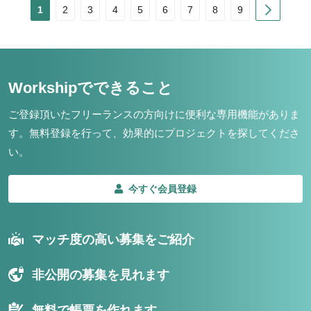
Next
1
2
3
4
5
6
7
8
9
Workshipでできること
ご登録頂いたフリーランスの方向けに便利な専用機能がありま
す。
無料登録を行って、効果的にプロジェクトを探してくださ
い。
今すぐ会員登録
マッチ度の高い募集をご紹介
非公開の募集を見れます
無料で帳票を作れます