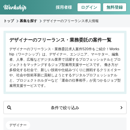
採用者様
ログイン
無料登録
トップ
募集を探す
デザイナーのフリーランス求人情報
キーワードで探す
デザイナーのフリーランス・業務委託の案件一覧
デザイナーのフリーランス・業務委託求人案件520件をご紹介！Works
職種
hip（ワークシップ）は、デザイナー、エンジニア、マーケター、編集
者、人事、広報などデジタル業界で活躍するプロフェッショナルとプロ
フロントエンドエンジニア
ジェクトをマッチングするジョブ型雇用支援サービスです。 働き方が
多様化する社会で、新しい技術や仕組みづくりに挑戦するクリエイター
バックエンドエンジニア
や、社会や技術革新に貢献しようとするデジタルプロフェッショナル
インフラエンジニア
と、プロジェクトホルダーなど「運命の仕事相手」が見つかるジョブ型
iOS/Androidアプリエンジニア
雇用支援サービスです。
データサイエンティスト
プロジェクトマネージャー
条件で絞り込み
プランナー・ディレクター
デザイナー
マーケティング
デザイナー