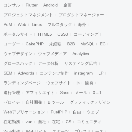
コンサル
Flutter
Android
企画
プロジェクトマネジメント
プロダクトマネージャー
PdM
Web
Linux
フルスタック
海外
ポータルサイト
HTML5
CSS3
コーディング
コーダー
CakePHP
未経験
B2B
MySQL
EC
ウェブデザイン
ウェブメディア
Analytics
グロースハック
データ分析
リスティング広告
SEM
Adwords
コンテンツ制作
instagram
LP
ランディングページ
ウェブサイト
js
開発
進行管理
アフィリエイト
Sass
メール
0→1
ゼロイチ
自社開発
BIツール
グラフィックデザイン
Webアプリケーション
FuelPHP
自由
ウェブ
在宅勤務
vue
自社
在宅
CS
コミュニティ
Web制作
Webサイト
スポーツ
プレスリリース