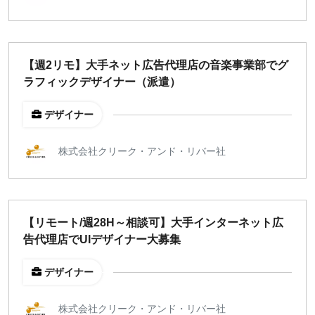
出社のみ
特徴
【週2リモ】大手ネット広告代理店の音楽事業部でグ
直接契約
ラフィックデザイナー（派遣）
副業OK
新規事業
デザイナー
スタートアップ
土日週末OK
株式会社クリーク・アンド・リバー社
稼働時間
週5日
【リモート/週28H～相談可】大手インターネット広
週4日
告代理店でUIデザイナー大募集
週3日
デザイナー
週2日
週1日
株式会社クリーク・アンド・リバー社