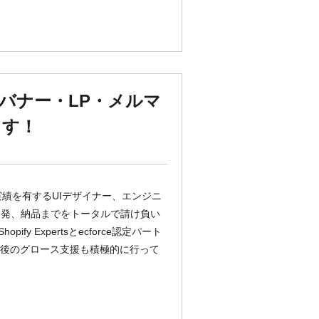
バナー・LP・メルマ
ます！
な実績を有するUIデザイナー、エンジニ
開発、納品までをトータルで請け負い
fy Expertsとecforce認定パート
ンチ後のグロース支援も積極的に行って