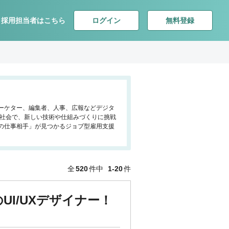
ログイン
無料登録
採用担当者はこちら
マーケター、編集者、人事、広報などデジタ
る社会で、新しい技術や仕組みづくりに挑戦
の仕事相手」が見つかるジョブ型雇用支援
全
520
件中
1-20
件
I/UXデザイナー！