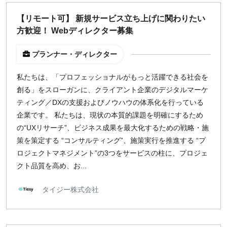
どちらでも可
【リモート可】 新規サービス立ち上げに関わりたい
出社希望
方歓迎！ Webディレクター募集
出社のみ
プランナー・ディレクター
特徴
私たちは、「プロフェッショナルがもっと活躍できる社会を
直接契約
創る」をスローガンに、クライアント企業のデジタルマーケ
副業OK
ティング／DXの支援およびノウハウの体系化を行っている
新規事業
企業です。 私たちは、現状の本質的課題を明確にするため
スタートアップ
の“UXリサーチ”、ビジネス成果を最大化するための戦略・施
土日週末OK
策を策定する “コンサルティング”、施策実行を推進する “プ
ロジェクトマネジメント”の3つをサービスの柱に、プロジェ
クト品質を高め、お...
稼働時間
週5日
タイジー株式会社
週4日
週3日
週2日