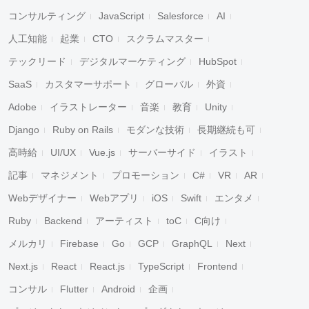
コンサルティング
JavaScript
Salesforce
AI
人工知能
起業
CTO
スクラムマスター
テックリード
デジタルマーケティング
HubSpot
SaaS
カスタマーサポート
グローバル
外資
Adobe
イラストレーター
音楽
教育
Unity
Django
Ruby on Rails
モダンな技術
長期継続も可
高時給
UI/UX
Vue.js
サーバーサイド
イラスト
記事
マネジメント
プロモーション
C#
VR
AR
Webデザイナー
Webアプリ
iOS
Swift
エンタメ
Ruby
Backend
アーティスト
toC
C向け
メルカリ
Firebase
Go
GCP
GraphQL
Next
Next.js
React
React.js
TypeScript
Frontend
コンサル
Flutter
Android
企画