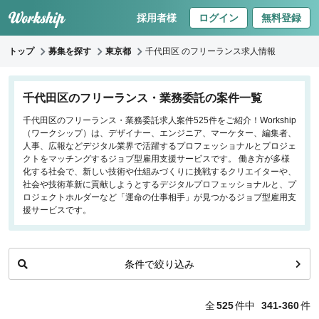
採用者様
ログイン
無料登録
トップ
募集を探す
東京都
千代田区 のフリーランス求人情報
キーワードで探す
千代田区のフリーランス・業務委託の案件一覧
千代田区のフリーランス・業務委託求人案件525件をご紹介！Workship
職種
（ワークシップ）は、デザイナー、エンジニア、マーケター、編集者、
人事、広報などデジタル業界で活躍するプロフェッショナルとプロジェ
フロントエンドエンジニア
クトをマッチングするジョブ型雇用支援サービスです。 働き方が多様
化する社会で、新しい技術や仕組みづくりに挑戦するクリエイターや、
バックエンドエンジニア
社会や技術革新に貢献しようとするデジタルプロフェッショナルと、プ
インフラエンジニア
ロジェクトホルダーなど「運命の仕事相手」が見つかるジョブ型雇用支
iOS/Androidアプリエンジニア
援サービスです。
データサイエンティスト
条件で絞り込み
働き方
リモートのみ
全
525
件中
341-360
件
リモート希望