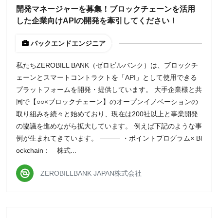
開発マネージャーを募集！ブロックチェーンを活用
¥2,000
¥3,000
¥4,000
¥5,000〜
した企業向けAPIの開発を牽引してください！
指定なし
検索
バックエンドエンジニア
私たちZEROBILL BANK（ゼロビルバンク）は、ブロックチ
ェーンとスマートコントラクトを「API」として使用できる
プラットフォームを開発・提供しています。 大手企業様と共
同で【○○×ブロックチェーン】のオープンイノベーションの
取り組みを続々と始めており、現在は200社以上と事業開発
の協議を進めながら拡大しています。 例えば下記のような事
例が生まれてきています。 ――― ・ポイントプログラム× Bl
ockchain： 株式...
ZEROBILLBANK JAPAN株式会社