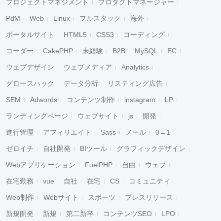
プロジェクトマネジメント
プロダクトマネージャー
PdM
Web
Linux
フルスタック
海外
ポータルサイト
HTML5
CSS3
コーディング
コーダー
CakePHP
未経験
B2B
MySQL
EC
ウェブデザイン
ウェブメディア
Analytics
グロースハック
データ分析
リスティング広告
SEM
Adwords
コンテンツ制作
instagram
LP
ランディングページ
ウェブサイト
js
開発
進行管理
アフィリエイト
Sass
メール
0→1
ゼロイチ
自社開発
BIツール
グラフィックデザイン
Webアプリケーション
FuelPHP
自由
ウェブ
在宅勤務
vue
自社
在宅
CS
コミュニティ
Web制作
Webサイト
スポーツ
プレスリリース
新規開発
新規
第二新卒
コンテンツSEO
LPO