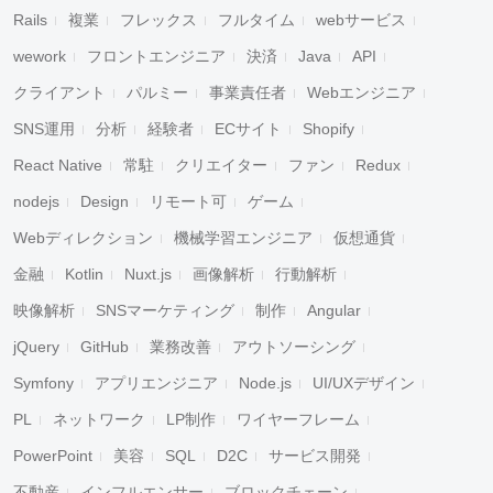
Rails
複業
フレックス
フルタイム
webサービス
wework
フロントエンジニア
決済
Java
API
クライアント
パルミー
事業責任者
Webエンジニア
SNS運用
分析
経験者
ECサイト
Shopify
React Native
常駐
クリエイター
ファン
Redux
nodejs
Design
リモート可
ゲーム
Webディレクション
機械学習エンジニア
仮想通貨
金融
Kotlin
Nuxt.js
画像解析
行動解析
映像解析
SNSマーケティング
制作
Angular
jQuery
GitHub
業務改善
アウトソーシング
Symfony
アプリエンジニア
Node.js
UI/UXデザイン
PL
ネットワーク
LP制作
ワイヤーフレーム
PowerPoint
美容
SQL
D2C
サービス開発
不動産
インフルエンサー
ブロックチェーン