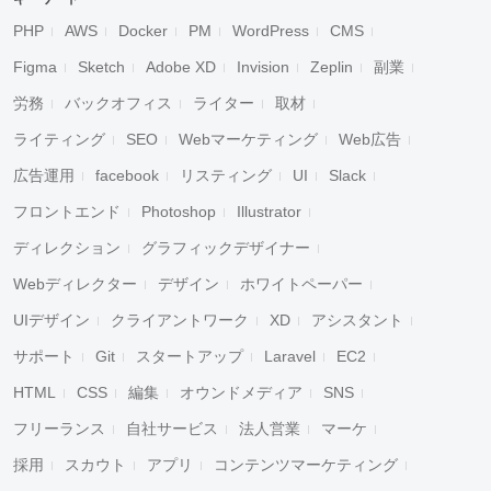
PHP
AWS
Docker
PM
WordPress
CMS
Figma
Sketch
Adobe XD
Invision
Zeplin
副業
労務
バックオフィス
ライター
取材
ライティング
SEO
Webマーケティング
Web広告
広告運用
facebook
リスティング
UI
Slack
フロントエンド
Photoshop
Illustrator
ディレクション
グラフィックデザイナー
Webディレクター
デザイン
ホワイトペーパー
UIデザイン
クライアントワーク
XD
アシスタント
サポート
Git
スタートアップ
Laravel
EC2
HTML
CSS
編集
オウンドメディア
SNS
フリーランス
自社サービス
法人営業
マーケ
採用
スカウト
アプリ
コンテンツマーケティング