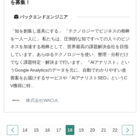
を募集！
バックエンドエンジニア
「知を創集し道具にする」 「テクノロジーでビジネスの相棒
を一人一人に」 私たちは、圧倒的な知ですべての人々のビジ
ネスを加速する相棒として、世界最高の課題解決会社を目指
しています。あらゆるテクノロジーを使い、整理・分析だけ
でなく課題特定・解決まで行います。 『AIアナリスト』とい
うGoogle Analyticsのデータを元に、自動でわかりやすい改
善案をお届けするサービスや『AIアナリストSEO』というC
V獲得に特...
株式会社WACUL
Prev
Nex
14
15
16
17
18
19
20
21
22