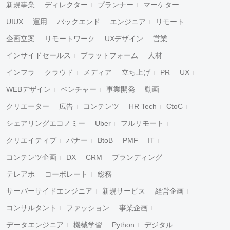
新規事業
ディレクター
プランナー
マーケター
UIUX
運用
バックエンド
エンジニア
リモート
企画立案
リモートワーク
UXデザイン
営業
インサイドセールス
プラットフォーム
人材
インフラ
クラウド
メディア
立ち上げ
PR
UX
WEBデザイン
ベンチャー
事業開発
動画
クリエーター
広告
コンテンツ
HR Tech
CtoC
シェアリングエコノミー
Uber
フルリモート
クリエイティブ
バナー
BtoB
PMF
IT
コンテンツ企画
DX
CRM
ブランディング
キャンセル
検索
テレアポ
コーポレート
総務
サーバーサイドエンジニア
新規サービス
経営企画
コンサルタント
ファッション
事業企画
データエンジニア
機械学習
Python
デジタル