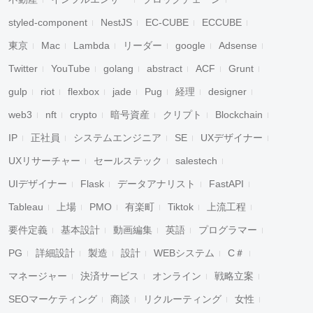
styled-component
NestJS
EC-CUBE
ECCUBE
東京
Mac
Lambda
リーダー
google
Adsense
Twitter
YouTube
golang
abstract
ACF
Grunt
gulp
riot
flexbox
jade
Pug
経理
designer
web3
nft
crypto
暗号資産
クリプト
Blockchain
IP
正社員
システムエンジニア
SE
UXデザイナー
UXリサーチャー
セールステック
salestech
UIデザイナー
Flask
データアナリスト
FastAPI
Tableau
上場
PMO
有楽町
Tiktok
上流工程
要件定義
基本設計
動画編集
英語
プログラマー
PG
詳細設計
製造
設計
WEBシステム
C＃
マネージャー
決済サービス
オンライン
戦略立案
SEOマーケティング
商談
リクルーティング
女性