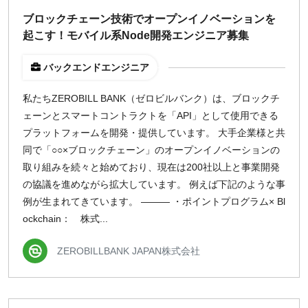
週1日
ブロックチェーン技術でオープンイノベーションを
起こす！モバイル系Node開発エンジニア募集
地域
バックエンドエンジニア
東京
大阪
私たちZEROBILL BANK（ゼロビルバンク）は、ブロックチ
ェーンとスマートコントラクトを「API」として使用できる
名古屋
プラットフォームを開発・提供しています。 大手企業様と共
京都
同で「○○×ブロックチェーン」のオープンイノベーションの
福岡
取り組みを続々と始めており、現在は200社以上と事業開発
の協議を進めながら拡大しています。 例えば下記のような事
募集状況
例が生まれてきています。 ――― ・ポイントプログラム× Bl
ockchain： 株式...
募集中のみ表示
ZEROBILLBANK JAPAN株式会社
時給
1,500
円 以上