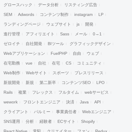
グロースハック
データ分析
リスティング広告
SEM
Adwords
コンテンツ制作
instagram
LP
ランディングページ
ウェブサイト
js
開発
進行管理
アフィリエイト
Sass
メール
0→1
ゼロイチ
自社開発
BIツール
グラフィックデザイン
Webアプリケーション
FuelPHP
自由
ウェブ
在宅勤務
vue
自社
在宅
CS
コミュニティ
Web制作
Webサイト
スポーツ
プレスリリース
新規開発
新規
第二新卒
コンテンツSEO
LPO
Rails
複業
フレックス
フルタイム
webサービス
wework
フロントエンジニア
決済
Java
API
クライアント
パルミー
事業責任者
Webエンジニア
SNS運用
分析
経験者
ECサイト
Shopify
React Native
常駐
クリエイター
ファン
Redux