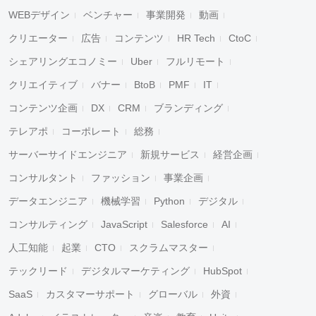
WEBデザイン
ベンチャー
事業開発
動画
クリエーター
広告
コンテンツ
HR Tech
CtoC
シェアリングエコノミー
Uber
フルリモート
クリエイティブ
バナー
BtoB
PMF
IT
コンテンツ企画
DX
CRM
ブランディング
テレアポ
コーポレート
総務
サーバーサイドエンジニア
新規サービス
経営企画
コンサルタント
ファッション
事業企画
データエンジニア
機械学習
Python
デジタル
コンサルティング
JavaScript
Salesforce
AI
キャンセル
検索
人工知能
起業
CTO
スクラムマスター
テックリード
デジタルマーケティング
HubSpot
SaaS
カスタマーサポート
グローバル
外資