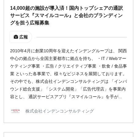
週1日
14,000超の施設が導入済！国内トップシェアの通訳
サービス『スマイルコール』と会社のブランディン
グを担う広報募集
地域
東京
広報
大阪
2010年4月に創業10周年を迎えたインデングループは、 関西
名古屋
中心の拠点から全国主要都市に拠点を持ち、 ・IT / Webマー
京都
ケティング事業 ・広告 / クリエイティブ事業 ・飲食 / 食品事
福岡
業 といった各事業で、様々なビジネスを展開しております。
その中でも、株式会社インデンコンサルティングは 「インバ
募集状況
ウンド総合支援」「システム開発」「広告代理店」を事業内
容とし、 通訳サービスアプリ『スマイルコール』を手が...
募集中のみ表示
株式会社インデンコンサルティング
時給
1,500
円 以上