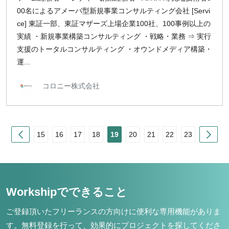
00名によるアメーバ型新規事業コンサルティング会社 [Servi
ce] 東証一部、東証マザーズ上場企業100社、100事例以上の
実績 ・新規事業構築コンサルティング ・戦略・業務 ⇒ 実行
支援のトータルコンサルティング ・オウンドメディア構築・
運...
コロニー株式会社
Prev
Nex
15
16
17
18
19
20
21
22
23
Workshipでできること
ご登録頂いたフリーランスの方向けに便利な専用機能がありま
す。
無料登録を行って、効果的にプロジェクトを探してくださ