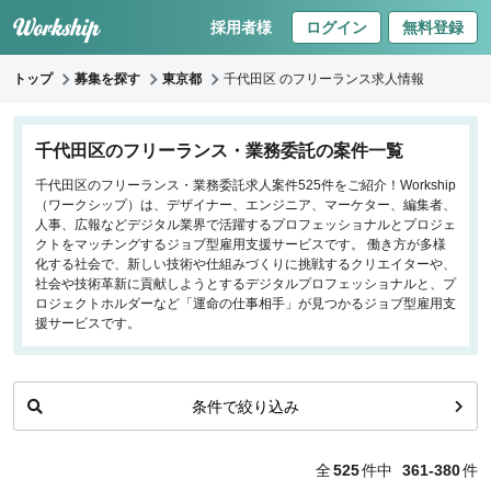
採用者様
ログイン
無料登録
トップ
募集を探す
東京都
千代田区 のフリーランス求人情報
キーワードで探す
千代田区のフリーランス・業務委託の案件一覧
千代田区のフリーランス・業務委託求人案件525件をご紹介！Workship
職種
（ワークシップ）は、デザイナー、エンジニア、マーケター、編集者、
人事、広報などデジタル業界で活躍するプロフェッショナルとプロジェ
フロントエンドエンジニア
クトをマッチングするジョブ型雇用支援サービスです。 働き方が多様
化する社会で、新しい技術や仕組みづくりに挑戦するクリエイターや、
バックエンドエンジニア
社会や技術革新に貢献しようとするデジタルプロフェッショナルと、プ
インフラエンジニア
ロジェクトホルダーなど「運命の仕事相手」が見つかるジョブ型雇用支
iOS/Androidアプリエンジニア
援サービスです。
データサイエンティスト
条件で絞り込み
働き方
リモートのみ
全
525
件中
361-380
件
リモート希望