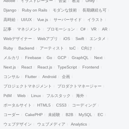
Adobe
イラストレーター
音楽
教育
Unity
Django
Ruby on Rails
モダンな技術
長期継続も可
高時給
UI/UX
Vue.js
サーバーサイド
イラスト
記事
マネジメント
プロモーション
C#
VR
AR
Webデザイナー
Webアプリ
iOS
Swift
エンタメ
Ruby
Backend
アーティスト
toC
C向け
メルカリ
Firebase
Go
GCP
GraphQL
Next
Next.js
React
React.js
TypeScript
Frontend
コンサル
Flutter
Android
企画
プロジェクトマネジメント
プロダクトマネージャー
PdM
Web
Linux
フルスタック
海外
ポータルサイト
HTML5
CSS3
コーディング
コーダー
CakePHP
未経験
B2B
MySQL
EC
ウェブデザイン
ウェブメディア
Analytics