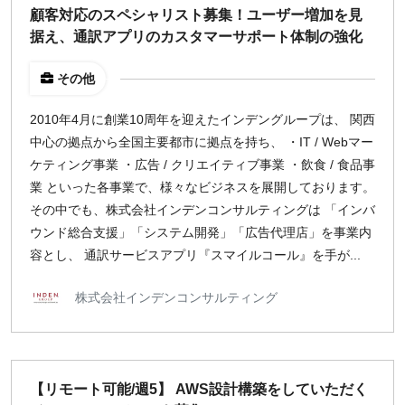
顧客対応のスペシャリスト募集！ユーザー増加を見
据え、通訳アプリのカスタマーサポート体制の強化
¥2,000
¥3,000
¥4,000
¥5,000〜
指定なし
検索
その他
2010年4月に創業10周年を迎えたインデングループは、 関西
中心の拠点から全国主要都市に拠点を持ち、 ・IT / Webマー
ケティング事業 ・広告 / クリエイティブ事業 ・飲食 / 食品事
業 といった各事業で、様々なビジネスを展開しております。
その中でも、株式会社インデンコンサルティングは 「インバ
ウンド総合支援」「システム開発」「広告代理店」を事業内
容とし、 通訳サービスアプリ『スマイルコール』を手が...
株式会社インデンコンサルティング
【リモート可能/週5】 AWS設計構築をしていただく