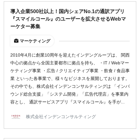
どちらでも可
導入企業500社以上！国内シェアNo.1の通訳アプリ
出社希望
『スマイルコール』のユーザーを拡大させるWebマ
出社のみ
ーケター募集
マーケティング
特徴
直接契約
2010年4月に創業10周年を迎えたインデングループは、 関西
副業OK
中心の拠点から全国主要都市に拠点を持ち、 ・IT / Webマー
新規事業
ケティング事業 ・広告 / クリエイティブ事業 ・飲食 / 食品事
スタートアップ
業 といった各事業で、様々なビジネスを展開しております。
土日週末OK
その中でも、株式会社インデンコンサルティングは 「インバ
ウンド総合支援」「システム開発」「広告代理店」を事業内
容とし、 通訳サービスアプリ『スマイルコール』を手が...
稼働時間
週5日
株式会社インデンコンサルティング
週4日
週3日
週2日