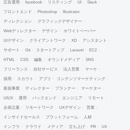
広告運用
facebook
リスティング
UI
Slack
フロントエンド
Photoshop
Illustrator
ディレクション
グラフィックデザイナー
Webディレクター
デザイン
ホワイトペーパー
UIデザイン
クライアントワーク
XD
アシスタント
サポート
Git
スタートアップ
Laravel
EC2
HTML
CSS
編集
オウンドメディア
SNS
フリーランス
自社サービス
法人営業
マーケ
採用
スカウト
アプリ
コンテンツマーケティング
新規事業
ディレクター
プランナー
マーケター
UIUX
運用
バックエンド
エンジニア
リモート
企画立案
リモートワーク
UXデザイン
営業
インサイドセールス
プラットフォーム
人材
インフラ
クラウド
メディア
立ち上げ
PR
UX