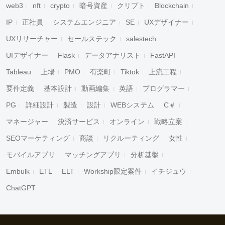
web3
nft
crypto
暗号資産
クリプト
Blockchain
IP
正社員
システムエンジニア
SE
UXデザイナー
UXリサーチャー
セールステック
salestech
UIデザイナー
Flask
データアナリスト
FastAPI
Tableau
上場
PMO
有楽町
Tiktok
上流工程
要件定義
基本設計
動画編集
英語
プログラマー
PG
詳細設計
製造
設計
WEBシステム
C＃
マネージャー
決済サービス
オンライン
戦略立案
SEOマーケティング
商談
リクルーティング
女性
モバイルアプリ
マッチングアプリ
分析基盤
Embulk
ETL
ELT
Workship限定案件
イチジュウ
ChatGPT