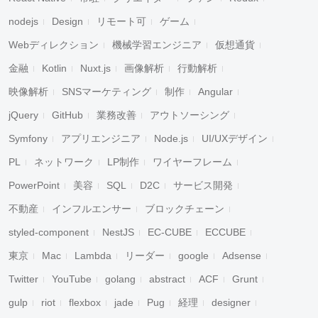
nodejs
Design
リモート可
ゲーム
Webディレクション
機械学習エンジニア
仮想通貨
金融
Kotlin
Nuxt.js
画像解析
行動解析
映像解析
SNSマーケティング
制作
Angular
jQuery
GitHub
業務改善
アウトソーシング
Symfony
アプリエンジニア
Node.js
UI/UXデザイン
PL
ネットワーク
LP制作
ワイヤーフレーム
PowerPoint
美容
SQL
D2C
サービス開発
不動産
インフルエンサー
ブロックチェーン
styled-component
NestJS
EC-CUBE
ECCUBE
東京
Mac
Lambda
リーダー
google
Adsense
Twitter
YouTube
golang
abstract
ACF
Grunt
gulp
riot
flexbox
jade
Pug
経理
designer