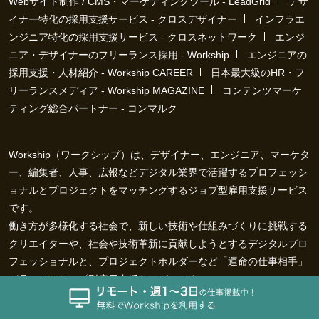
Webサイト制作 / CMS・マーケティングツール - LeadGrid
デザ
イナー特化の採用支援サービス - クロスデザイナー
インフラエ
ンジニア特化の採用支援サービス - クロスネットワーク
エンジ
ニア・デザイナーのフリーランス採用 - Workship
エンジニアの
採用支援・人材紹介 - Workship CAREER
日本最大級のHR・フ
リーランスメディア - Workship MAGAZINE
コンテンツマーケ
ティング総合パートナー - コンマルク
Workship（ワークシップ）は、デザイナー、エンジニア、マーケタ
ー、編集者、人事、広報などデジタル業界で活躍するプロフェッシ
ョナルとプロジェクトをマッチングするジョブ型雇用支援サービス
です。
働き方が多様化する社会で、新しい技術や仕組みづくりに挑戦する
クリエイターや、社会や技術革新に貢献しようとするデジタルプロ
フェッショナルと、プロジェクトホルダーなど「運命の仕事相手」
が見つかるジョブ型雇用支援サービスです。