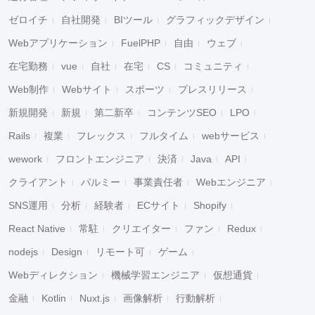
ゼロイチ
自社開発
BIツール
グラフィックデザイン
Webアプリケーション
FuelPHP
自由
ウェブ
在宅勤務
vue
自社
在宅
CS
コミュニティ
Web制作
Webサイト
スポーツ
プレスリリース
新規開発
新規
第二新卒
コンテンツSEO
LPO
Rails
複業
フレックス
フルタイム
webサービス
wework
フロントエンジニア
決済
Java
API
クライアント
パルミー
事業責任者
Webエンジニア
SNS運用
分析
経験者
ECサイト
Shopify
React Native
常駐
クリエイター
ファン
Redux
nodejs
Design
リモート可
ゲーム
Webディレクション
機械学習エンジニア
仮想通貨
金融
Kotlin
Nuxt.js
画像解析
行動解析