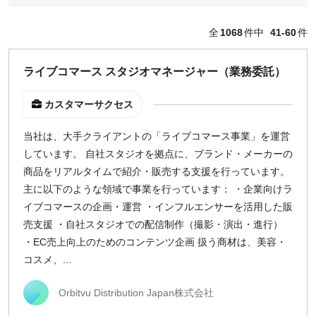
どちらでも可
全
1068
件中
41-60
件
出社希望
出社のみ
ライブコマース スタジオマネージャー（業務委託）
特徴
カスタマーサクセス
直接契約
副業OK
当社は、大手クライアントの「ライブコマース事業」を運営
しています。 自社スタジオを拠点に、ブランド・メーカーの
新規事業
商品をリアルタイムで紹介・販売する支援を行っています。
スタートアップ
主に以下のような領域で事業を行っています： ・企業向けラ
土日週末OK
イブコマースの企画・運営 ・インフルエンサーを活用した販
売支援 ・自社スタジオでの配信制作（撮影・演出・進行）
稼働時間
・EC売上向上のためのコンテンツ企画 扱う商材は、美容・
コスメ、...
週5日
週4日
Orbitvu Distribution Japan株式会社
週3日
週2日