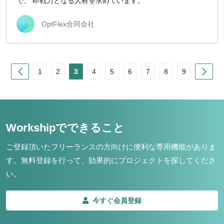
で、 即戦力となる人材を求めています。
OptFlex合同会社
Prev
Nex
1
2
3
4
5
6
7
8
9
Workshipでできること
ご登録頂いたフリーランスの方向けに便利な専用機能がありま
す。
無料登録を行って、効果的にプロジェクトを探してくださ
い。
今すぐ会員登録