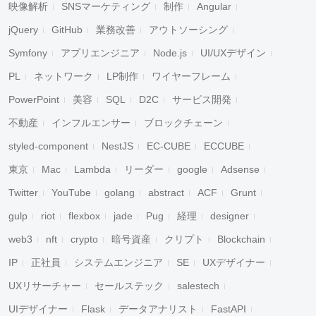
映像解析
SNSマーケティング
制作
Angular
jQuery
GitHub
業務改善
アウトソーシング
Symfony
アプリエンジニア
Node.js
UI/UXデザイン
PL
ネットワーク
LP制作
ワイヤーフレーム
PowerPoint
美容
SQL
D2C
サービス開発
不動産
インフルエンサー
ブロックチェーン
styled-component
NestJS
EC-CUBE
ECCUBE
東京
Mac
Lambda
リーダー
google
Adsense
Twitter
YouTube
golang
abstract
ACF
Grunt
gulp
riot
flexbox
jade
Pug
経理
designer
web3
nft
crypto
暗号資産
クリプト
Blockchain
IP
正社員
システムエンジニア
SE
UXデザイナー
UXリサーチャー
セールステック
salestech
UIデザイナー
Flask
データアナリスト
FastAPI