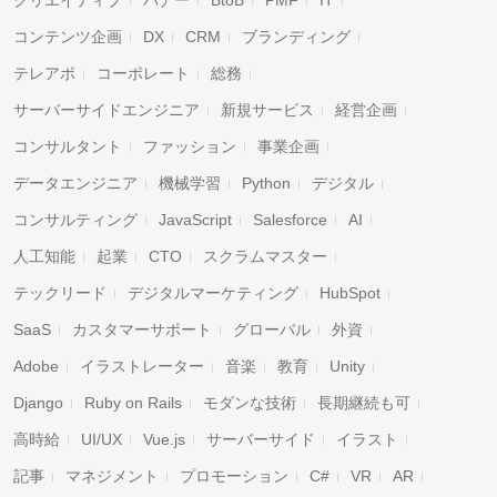
クリエイティブ
バナー
BtoB
PMF
IT
コンテンツ企画
DX
CRM
ブランディング
テレアポ
コーポレート
総務
サーバーサイドエンジニア
新規サービス
経営企画
コンサルタント
ファッション
事業企画
データエンジニア
機械学習
Python
デジタル
コンサルティング
JavaScript
Salesforce
AI
人工知能
起業
CTO
スクラムマスター
テックリード
デジタルマーケティング
HubSpot
SaaS
カスタマーサポート
グローバル
外資
Adobe
イラストレーター
音楽
教育
Unity
キャンセル
検索
Django
Ruby on Rails
モダンな技術
長期継続も可
高時給
UI/UX
Vue.js
サーバーサイド
イラスト
記事
マネジメント
プロモーション
C#
VR
AR