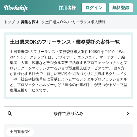
採用者様
ログイン
無料登録
トップ
募集を探す
土日週末OKのフリーランス求人情報
キーワードで探す
土日週末OKのフリーランス・業務委託の案件一覧
土日週末OKのフリーランス・業務委託求人案件1068件をご紹介！Wor
職種
kship（ワークシップ）は、デザイナー、エンジニア、マーケター、編
集者、人事、広報などデジタル業界で活躍するプロフェッショナルとプ
フロントエンドエンジニア
ロジェクトをマッチングするジョブ型雇用支援サービスです。 働き方
が多様化する社会で、新しい技術や仕組みづくりに挑戦するクリエイタ
バックエンドエンジニア
ーや、社会や技術革新に貢献しようとするデジタルプロフェッショナル
インフラエンジニア
と、プロジェクトホルダーなど「運命の仕事相手」が見つかるジョブ型
iOS/Androidアプリエンジニア
雇用支援サービスです。
データサイエンティスト
条件で絞り込み
働き方
リモートのみ
土日週末OK
リモート希望