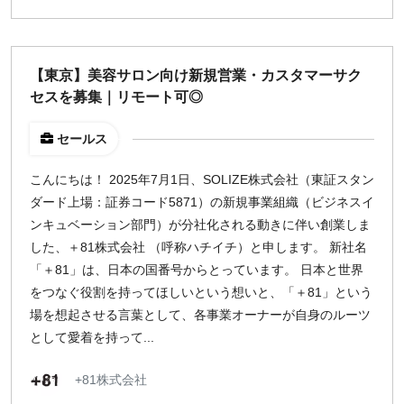
¥2,000
¥3,000
¥4,000
¥5,000〜
指定なし
検索
【東京】美容サロン向け新規営業・カスタマーサク
セスを募集｜リモート可◎
セールス
こんにちは！ 2025年7月1日、SOLIZE株式会社（東証スタン
ダード上場：証券コード5871）の新規事業組織（ビジネスイ
ンキュベーション部門）が分社化される動きに伴い創業しま
した、＋81株式会社 （呼称ハチイチ）と申します。 新社名
「＋81」は、日本の国番号からとっています。 日本と世界
をつなぐ役割を持ってほしいという想いと、「＋81」という
場を想起させる言葉として、各事業オーナーが自身のルーツ
として愛着を持って...
+81株式会社