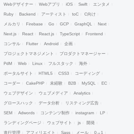
Webデザイナー
Webアプリ
iOS
Swift
エンタメ
Ruby
Backend
アーティスト
toC
C向け
メルカリ
Firebase
Go
GCP
GraphQL
Next
Next.js
React
React.js
TypeScript
Frontend
コンサル
Flutter
Android
企画
プロジェクトマネジメント
プロダクトマネージャー
PdM
Web
Linux
フルスタック
海外
ポータルサイト
HTML5
CSS3
コーディング
コーダー
CakePHP
未経験
B2B
MySQL
EC
ウェブデザイン
ウェブメディア
Analytics
グロースハック
データ分析
リスティング広告
SEM
Adwords
コンテンツ制作
instagram
LP
ランディングページ
ウェブサイト
js
開発
進行管理
アフィリエイト
Sass
メール
0→1