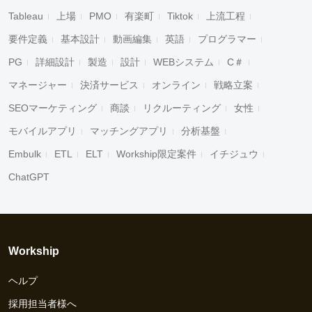
Tableau
上場
PMO
有楽町
Tiktok
上流工程
要件定義
基本設計
動画編集
英語
プログラマー
PG
詳細設計
製造
設計
WEBシステム
C＃
マネージャー
決済サービス
オンライン
戦略立案
SEOマーケティング
商談
リクルーティング
女性
モバイルアプリ
マッチングアプリ
分析基盤
Embulk
ETL
ELT
Workship限定案件
イチジュウ
ChatGPT
Workship
ヘルプ
採用担当者様へ