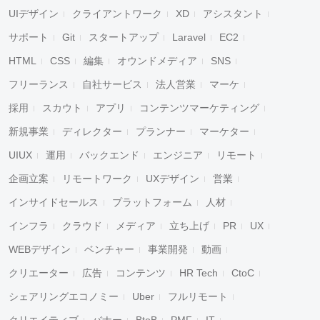
UIデザイン
クライアントワーク
XD
アシスタント
サポート
Git
スタートアップ
Laravel
EC2
HTML
CSS
編集
オウンドメディア
SNS
フリーランス
自社サービス
法人営業
マーケ
採用
スカウト
アプリ
コンテンツマーケティング
新規事業
ディレクター
プランナー
マーケター
UIUX
運用
バックエンド
エンジニア
リモート
企画立案
リモートワーク
UXデザイン
営業
インサイドセールス
プラットフォーム
人材
インフラ
クラウド
メディア
立ち上げ
PR
UX
WEBデザイン
ベンチャー
事業開発
動画
クリエーター
広告
コンテンツ
HR Tech
CtoC
シェアリングエコノミー
Uber
フルリモート