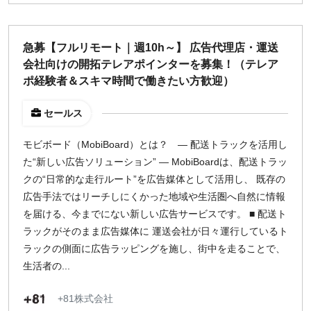
週1日
急募【フルリモート｜週10h～】 広告代理店・運送
地域
会社向けの開拓テレアポインターを募集！（テレア
ポ経験者＆スキマ時間で働きたい方歓迎）
東京
大阪
セールス
名古屋
京都
モビボード（MobiBoard）とは？ ― 配送トラックを活用し
福岡
た“新しい広告ソリューション” ― MobiBoardは、配送トラッ
クの“日常的な走行ルート”を広告媒体として活用し、 既存の
広告手法ではリーチしにくかった地域や生活圏へ自然に情報
募集状況
を届ける、今までにない新しい広告サービスです。 ■ 配送ト
募集中のみ表示
ラックがそのまま広告媒体に 運送会社が日々運行しているト
ラックの側面に広告ラッピングを施し、街中を走ることで、
生活者の...
時給
1,500
円 以上
+81株式会社